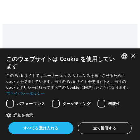
×
このウェブサイトは Cookie を使用してい
ホーム
プライバシーポリシー
お問い合わせ
ます
|
ENGLISH
日本語
ENGLISH
この Web サイトではユーザー エクスペリエンスを向上させるために
Cookie を使用しています。当社の Web サイトを使用すると、当社の
日本語
COPYRIGHT © 2024
- 2026 GISUPPLY,INC. ALL RIGHTS
Cookie ポリシーに従ってすべての Cookie に同意したことになります。
プライバシーポリシー
RESERVED.
ENGLISH
パフォーマンス
ターゲティング
機能性
詳細を表示
すべてを受け入れる
全て拒否する