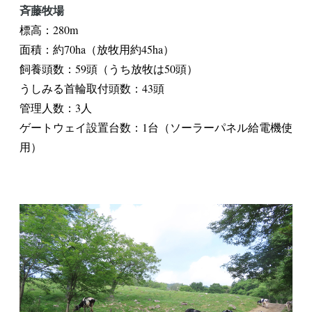
斉藤牧場
標高：280m
面積：約70ha（放牧用約45ha）
飼養頭数：59頭（うち放牧は50頭）
うしみる首輪取付頭数：43頭
管理人数：3人
ゲートウェイ設置台数：1台（ソーラーパネル給電機使
用）