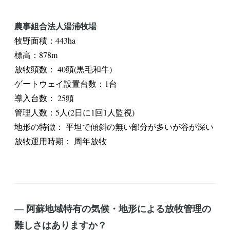
農事組合法人湯浦牧場
牧野面積：443ha
標高：878m
放牧頭数： 40頭(黒毛和牛)
ゲートウェイ設置台数：1台
導入台数： 25頭
管理人数：5人(2日に1回1人監視)
地形の特徴： 平坦で傾斜の無い部分が多いが谷が深い
放牧運用時期： 周年放牧
― 阿蘇地域特有の気候・地形による放牧管理の
難しさはありますか？